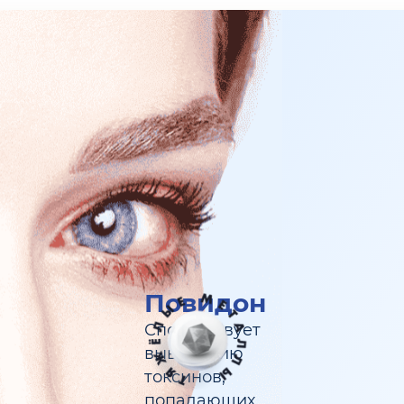
Повидон
Способствует
выведению
токсинов,
попадающих