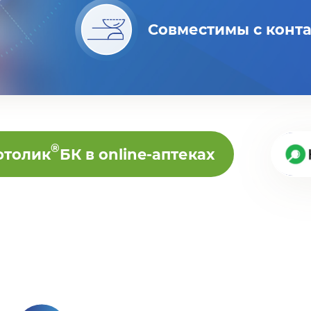
Совместимы с конт
®
толик
БК в online-аптеках