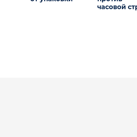
часовой ст
Увидеть
действие