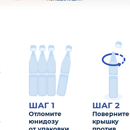
в глаза
из агрессивной
окружающей
среды.
Поливиниловый
спирт
Подобен
компоненту
Е
слезы —
муцину,
который
обеспечивает
ШАГ 1
ШАГ 2
увлажнение
и стабилизирует
Отломите
Поверните
е
слезную
юнидозу
крышку
пленку.
от упаковки
против