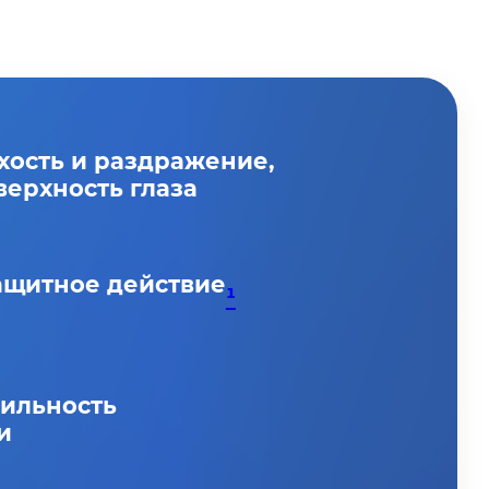
хость и раздражение,
верхность глаза
ащитное действие
¹
ильность
и