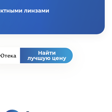
актными линзами
Найти
лучшую цену