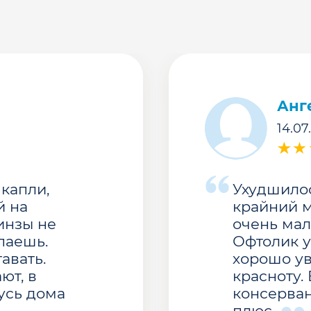
Анг
14.07
капли,
Ухудшилос
й на
крайний м
линзы не
очень мал
паешь.
Офтолик у
авать.
хорошо у
ют, в
красноту.
усь дома
консерван
плюс.