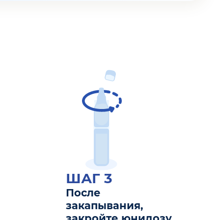
ШАГ 3
После
закапывания,
закройте юнидозу