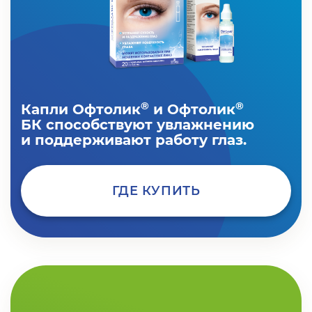
®
®
Капли Офтолик
и Офтолик
БК способствуют увлажнению
и поддерживают работу глаз.
ГДЕ КУПИТЬ