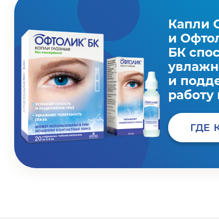
Капли 
и Офто
БК спо
увлаж
и подд
работу 
ГДЕ 