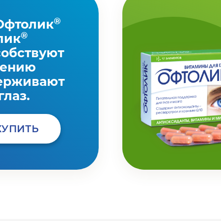
®
Офтолик
®
лик
собствуют
нению
ерживают
глаз.
КУПИТЬ