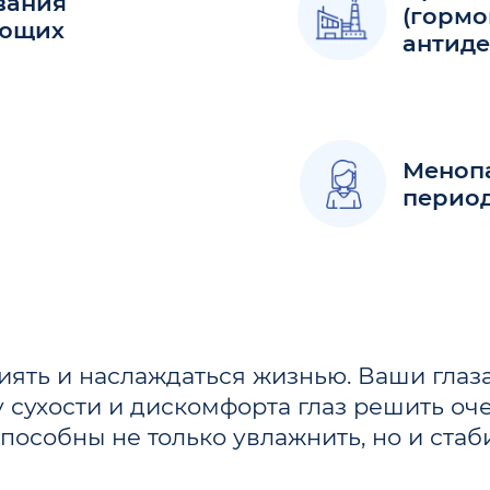
вания
(гормо
ающих
антиде
Менопа
перио
сиять и наслаждаться жизнью. Ваши глаз
у сухости и дискомфорта глаз решить о
особны не только увлажнить, но и стаб